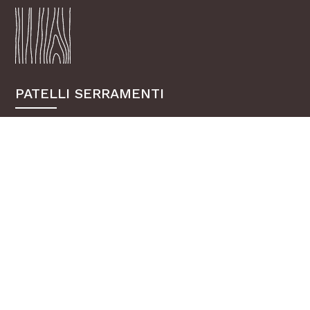
PATELLI SERRAMENTI
Dal 1960 produzione di serramenti
di alta qualità.
SHOWROOM
Via Pizzo Arera, 8
24060 Chiuduno (BG)
P.IVA: 04516030162
P.IVA: CHE-432.879.505
CONTATTI
Tel. (+39) 035 838719
Email. info@patellisrl.it